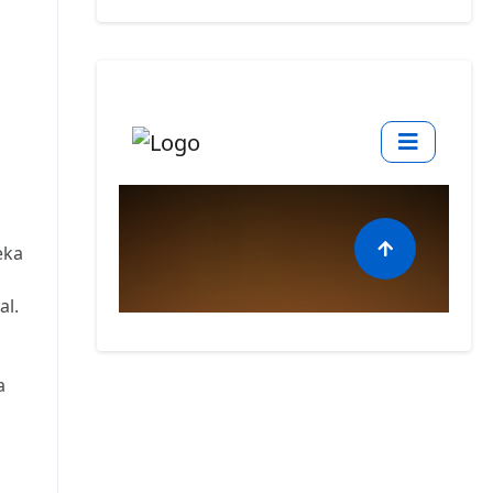
eka
al.
a