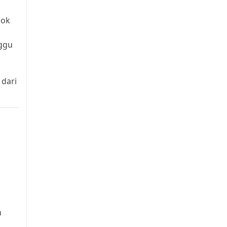
pok
nggu
dari
n