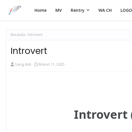
Home
MV
Rentry
WA CH
LOGO
Beranda
Introvert
Introvert
Sang Aldi
Maret 11, 2025
Introvert 