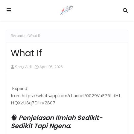
Beranda
What If
What If
Sang Aldi
April 05, 2025
Expand
from https://whatsapp.com/channel/0029VaFP6LdHL
HQXzU8q7D1n/2807
🧠
Penjelasan Ilmiah Sedikit-
Sedikit Tapi Ngena
: