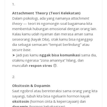
Attachment Theory (Teori Kelekatan)
Dalam psikologi, ada yang namanya
attachment
theory
— teori ini ngomongin soal bagaimana kita
membentuk hubungan emosional dengan orang lain.
Kalau kamu udah nyaman dan merasa aman sama
seseorang (kayak Dila), otak kamu bisa nganggep
dia sebagai semacam “tempat berlindung” atau
secure base
.
➤ Jadi pas kamu
nggak bisa komunikasi
sama dia,
otakmu ngerasa “zona amannya” hilang, dan
muncullah
respon stres
😞.
Oksitosin & Dopamin
Saat ngobrol atau berinteraksi sama orang yang kita
sayangi, tubuh kita bisa ngeluarin hormon kayak
oksitosin
(hormon cinta & kepercayaan) dan
dopamin
(hormon kebahagiaan).