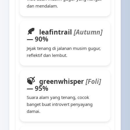
dan mendalam.
🍂
leafintrail
[Autumn]
—
90%
Jejak tenang di jalanan musim gugur,
reflektif dan lembut.
🍃
greenwhisper
[Foli]
—
95%
Suara alam yang tenang, cocok
banget buat introvert penyayang
damai.