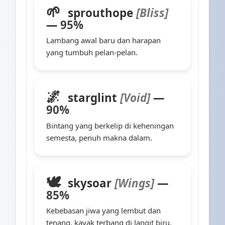
🌱
sprouthope
[Bliss]
—
95%
Lambang awal baru dan harapan
yang tumbuh pelan-pelan.
🌌
starglint
[Void]
—
90%
Bintang yang berkelip di keheningan
semesta, penuh makna dalam.
🕊️
skysoar
[Wings]
—
85%
Kebebasan jiwa yang lembut dan
tenang, kayak terbang di langit biru.