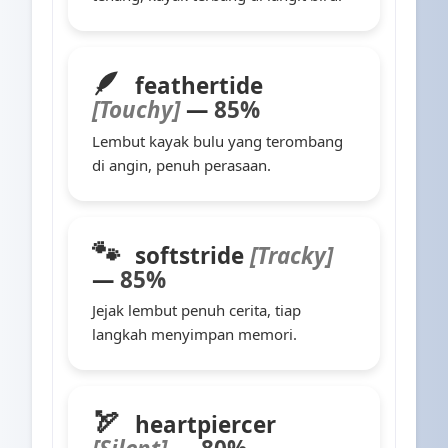
🪶
feathertide
[Touchy]
—
85%
Lembut kayak bulu yang terombang
di angin, penuh perasaan.
🐾
softstride
[Tracky]
—
85%
Jejak lembut penuh cerita, tiap
langkah menyimpan memori.
🏹
heartpiercer