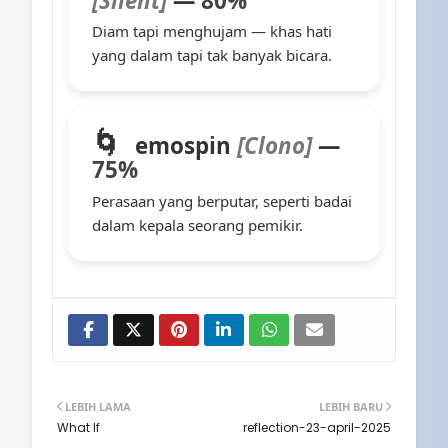
[Silent]
—
80%
Diam tapi menghujam — khas hati
yang dalam tapi tak banyak bicara.
🌀
emospin
[Clono]
—
75%
Perasaan yang berputar, seperti badai
dalam kepala seorang pemikir.
LEBIH LAMA
LEBIH BARU
What If
reflection-23-april-2025