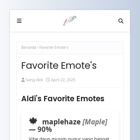
Beranda
Favorite Emote's
Favorite Emote's
Sang Aldi
April 22, 2025
Aldi's Favorite Emotes
🍁
maplehaze
[Maple]
—
90%
Vibe daun musim gugur yang hangat